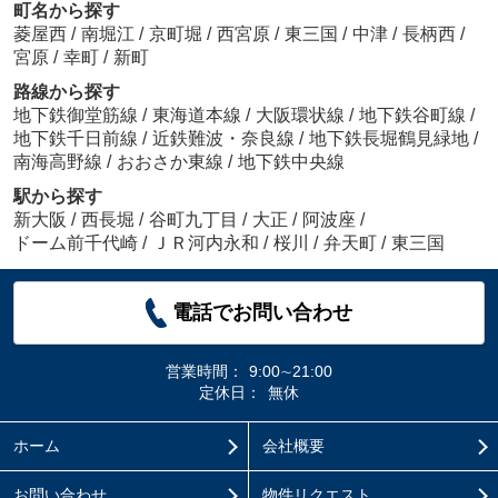
町名から探す
菱屋西
/
南堀江
/
京町堀
/
西宮原
/
東三国
/
中津
/
長柄西
/
宮原
/
幸町
/
新町
路線から探す
地下鉄御堂筋線
/
東海道本線
/
大阪環状線
/
地下鉄谷町線
/
地下鉄千日前線
/
近鉄難波・奈良線
/
地下鉄長堀鶴見緑地
/
南海高野線
/
おおさか東線
/
地下鉄中央線
駅から探す
新大阪
/
西長堀
/
谷町九丁目
/
大正
/
阿波座
/
ドーム前千代崎
/
ＪＲ河内永和
/
桜川
/
弁天町
/
東三国
電話でお問い合わせ
営業時間：
9:00∼21:00
定休日：
無休
ホーム
会社概要
お問い合わせ
物件リクエスト