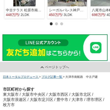
中古テラス 松原市南新町1
シーガルパレス神戸山の手
448万円
/ 2LDK
450万円
/ 3LDK
698万円
/ 4
ページトップへ
日本トータルプロデュース
>
ブログ記事一覧
>
大津市南船路 中古戸建
市区町村から探す
東大阪市
/
大阪市中央区
/
大阪市西区
/
大阪市北区
/
大阪市浪速区
/
大阪市淀川区
/
豊中市
/
大津市
/
堺市堺区
/
枚方市