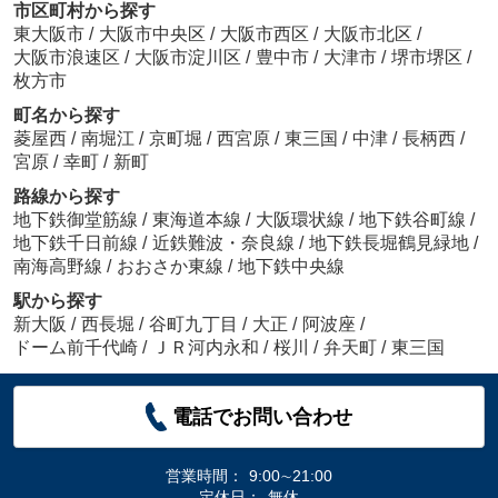
市区町村から探す
東大阪市
/
大阪市中央区
/
大阪市西区
/
大阪市北区
/
大阪市浪速区
/
大阪市淀川区
/
豊中市
/
大津市
/
堺市堺区
/
枚方市
町名から探す
菱屋西
/
南堀江
/
京町堀
/
西宮原
/
東三国
/
中津
/
長柄西
/
宮原
/
幸町
/
新町
路線から探す
地下鉄御堂筋線
/
東海道本線
/
大阪環状線
/
地下鉄谷町線
/
地下鉄千日前線
/
近鉄難波・奈良線
/
地下鉄長堀鶴見緑地
/
南海高野線
/
おおさか東線
/
地下鉄中央線
駅から探す
新大阪
/
西長堀
/
谷町九丁目
/
大正
/
阿波座
/
ドーム前千代崎
/
ＪＲ河内永和
/
桜川
/
弁天町
/
東三国
電話でお問い合わせ
営業時間：
9:00∼21:00
定休日：
無休