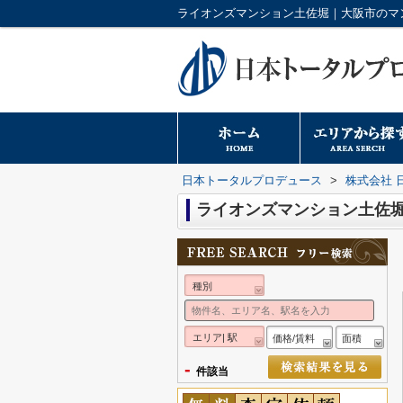
日本トータルプロデュース
>
株式会社 
ライオンズマンション土佐
種別
エリア| 駅
価格/賃料
面積
-
件該当