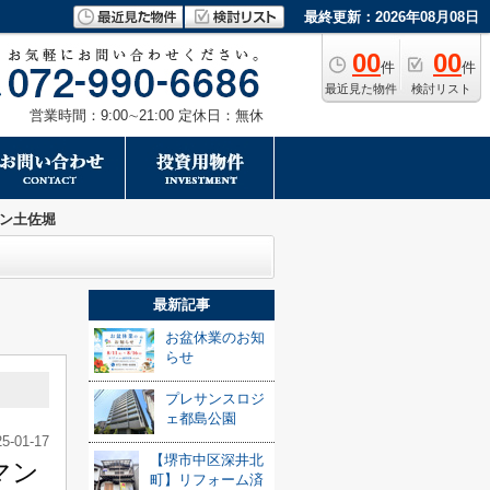
最終更新：2026年08月08日
00
00
件
件
最近見た物件
検討リスト
営業時間：9:00∼21:00 定休日：無休
ン土佐堀
最新記事
お盆休業のお知
らせ
プレサンスロジ
ェ都島公園
25-01-17
【堺市中区深井北
マン
町】リフォーム済