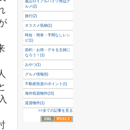
嵐山ロイアルハイツ周辺グ
ルメ(2)
れ
旅行(2)
が
オススメ収納(1)
時短・簡単・手間なしレシ
ピ(1)
来
節約・お得・デキる主婦に
なろう！(1)
。
おやつ(1)
人
グルメ情報(6)
と
不動産投資のポイント(1)
海外投資物件(15)
入
賃貸物件(1)
>>全ての記事を見る
XML
RSS2.0
討