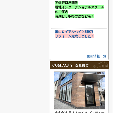
ア銀行口座開設
現地インターナショナルスクール
のご案内
長期ビザ取得方法なども！
嵐山ロイアルハイツ880万
リフォーム完成しました！
更新情報一覧
株式会社 日本トータルプロデュー