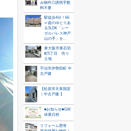
み物件◎誘拐手数
料不要
駅徒歩4分！66
㎡超のゆとりあ
る3LDK「シー
ガルパレス神戸
山の手」を...
東大阪市東石切
町5丁目 売り
土地
宇治市伊勢田町 中
古戸建
【松原市天美我堂
｜中古戸建 】
■お知らせ■GW
休業日程
リフォーム歴有
室内綺麗な物件！