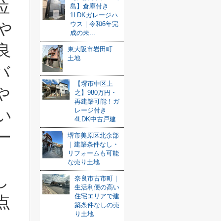
位
島】倉庫付き
1LDKガレージハ
や
ウス｜令和6年完
成の未...
良
東大阪市岩田町
土地
バ
【堺市中区上
や
之】980万円・
再建築可能！ガ
レージ付き
い
4LDK中古戸建
ー
堺市美原区北余部
｜建築条件なし・
リフォームも可能
、
な売り土地
し
奈良市古市町｜
生活利便の高い
住宅エリアで建
点
築条件なしの売
り土地