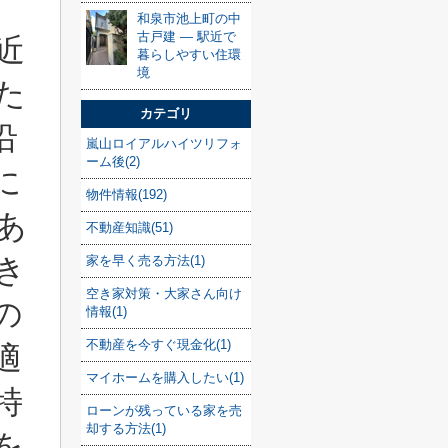
和泉市池上町の中
古戸建 — 駅近で
近
暮らしやすい住環
境
た
カテゴリ
沿
嵐山ロイアルハイツリフォ
ーム後(2)
に
物件情報(192)
あ
不動産知識(51)
き
家を早く売る方法(1)
空き家対策・大家さん向け
の
情報(1)
不動産を今すぐ現金化(1)
適
マイホームを購入したい(1)
特
ローンが残っている家を売
却する方法(1)
を