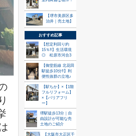
【堺市美原区多
治井｜売土地】
おすすめ記事
【想定利回り約
15％‼】生活環境
◎ 松原市河合3
【御堂筋線 北花田
駅徒歩10分‼】利
便性抜群の立地♪
の
【駅ちか】×【1階
フルリフォーム】
り
×【バリアフリ
ー】
挙
堺駅徒歩13分｜自
由設計が可能な売
は
土地のご紹介
【大阪市大正区千