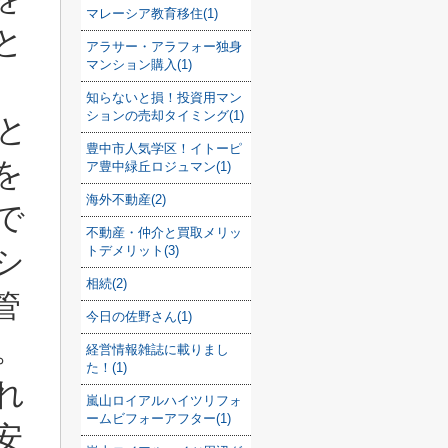
マレーシア教育移住(1)
と
アラサー・アラフォー独身
マンション購入(1)
知らないと損！投資用マン
ションの売却タイミング(1)
と
豊中市人気学区！イトーピ
を
ア豊中緑丘ロジュマン(1)
海外不動産(2)
で
不動産・仲介と買取メリッ
トデメリット(3)
シ
相続(2)
管
今日の佐野さん(1)
。
経営情報雑誌に載りまし
た！(1)
れ
嵐山ロイアルハイツリフォ
ームビフォーアフター(1)
安