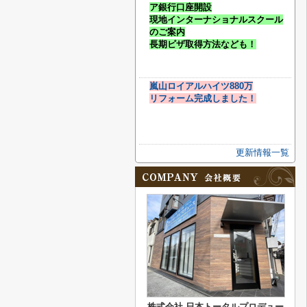
ア銀行口座開設
現地インターナショナルスクール
のご案内
長期ビザ取得方法なども！
嵐山ロイアルハイツ880万
リフォーム完成しました！
更新情報一覧
株式会社 日本トータルプロデュー