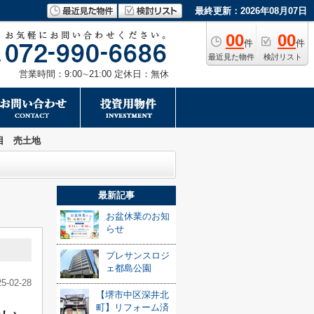
最終更新：2026年08月07日
00
00
件
件
最近見た物件
検討リスト
営業時間：9:00∼21:00 定休日：無休
目 売土地
最新記事
お盆休業のお知
らせ
プレサンスロジ
ェ都島公園
25-02-28
【堺市中区深井北
町】リフォーム済