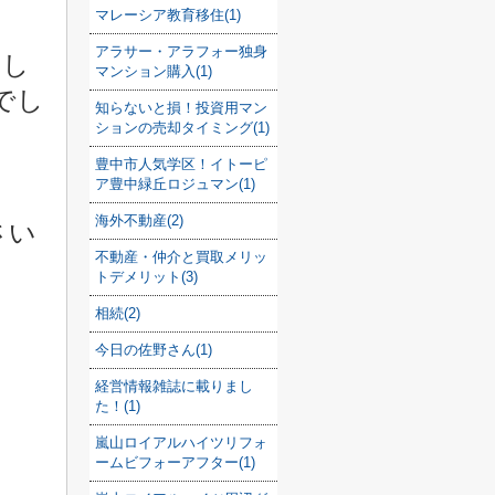
マレーシア教育移住(1)
アラサー・アラフォー独身
えし
マンション購入(1)
でし
知らないと損！投資用マン
ションの売却タイミング(1)
豊中市人気学区！イトーピ
ア豊中緑丘ロジュマン(1)
海外不動産(2)
さい
不動産・仲介と買取メリッ
トデメリット(3)
相続(2)
今日の佐野さん(1)
経営情報雑誌に載りまし
た！(1)
嵐山ロイアルハイツリフォ
ームビフォーアフター(1)