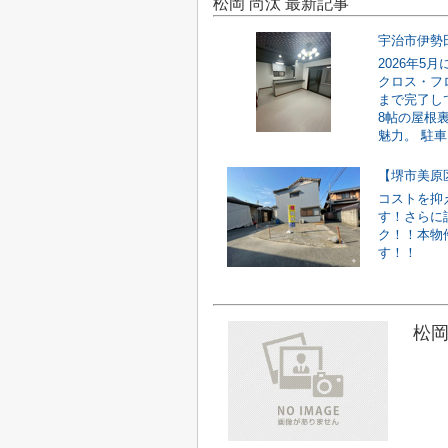
松岡 尚汰 最新記事
宇治市伊勢
2026年
クロス・フ
まで完了し
8帖の屋根
魅力。 駐車ス
【堺市美原
コストを抑
す！さらに
ク！！本物
す！！
松岡