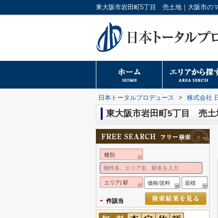
日本トータルプロデュース
>
株式会社 
東大阪市岩田町5丁目 売土
種別
エリア| 駅
価格/賃料
面積
-
件該当