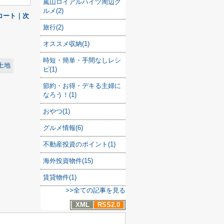
嵐山ロイアルハイツ周辺グ
ルメ(2)
コート｜次
旅行(2)
オススメ収納(1)
時短・簡単・手間なしレシ
土地
ピ(1)
節約・お得・デキる主婦に
なろう！(1)
おやつ(1)
グルメ情報(6)
不動産投資のポイント(1)
海外投資物件(15)
賃貸物件(1)
>>全ての記事を見る
XML
RSS2.0