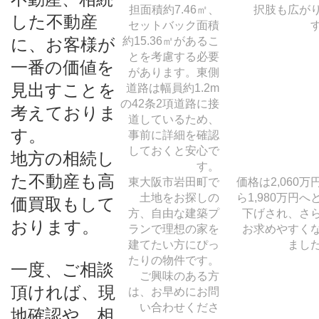
担面積約7.46㎡、
択肢も広が
した不動産
セットバック面積
約15.36㎡があるこ
に、お客様が
とを考慮する必要
一番の価値を
があります。東側
見出すことを
道路は幅員約1.2m
の42条2項道路に接
考えておりま
道しているため、
す。
事前に詳細を確認
しておくと安心で
地方の相続し
す。
た不動産も高
東大阪市岩田町で
価格は2,060万
土地をお探しの
ら1,980万円へ
価買取もして
方、自由な建築プ
下げされ、さ
おります。
ランで理想の家を
お求めやすく
建てたい方にぴっ
まし
たりの物件です。
一度、ご相談
ご興味のある方
頂ければ、現
は、お早めにお問
い合わせくださ
地確認や、相