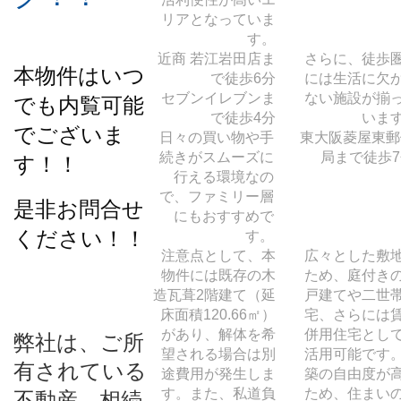
リアとなっていま
す。
近商 若江岩田店ま
さらに、徒歩
本物件はいつ
で徒歩6分
には生活に欠
セブンイレブンま
ない施設が揃
でも内覧可能
で徒歩4分
いま
でございま
日々の買い物や手
東大阪菱屋東郵
続きがスムーズに
局まで徒歩7
す！！
行える環境なの
で、ファミリー層
是非お問合せ
にもおすすめで
ください！！
す。
注意点として、本
広々とした敷
物件には既存の木
ため、庭付き
造瓦葺2階建て（延
戸建てや二世
床面積120.66㎡）
宅、さらには
があり、解体を希
併用住宅とし
弊社は、ご所
望される場合は別
活用可能です
有されている
途費用が発生しま
築の自由度が
す。また、私道負
ため、住まい
不動産、相続