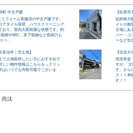
田町 中古戸建
【松原市
5月にリフォーム実施済の中古戸建です。
近鉄南大
ロアタイル張替、ハウスクリーニング
メトロ御
ており、室内大変綺麗な状態です。約
立地にあ
裏収納やWIC、床下収納など収納力も
パー・コ
ペ...
ーなど生活
区多治井｜売土地】
【住吉大
えて土地取得したい方におすすめで
現況有姿
詳しい物件情報はこちらを→クリッ
すが、 
件はいつでも内覧可能でございま
す。さら
ク！！本
す！！
 尚汰