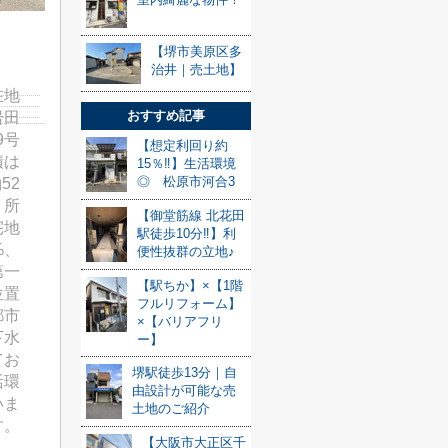
【堺市美原区多
治井｜売土地】
在地
おすすめ記事
岩田
9号
【想定利回り約
積は
15％‼】生活環境
◎ 松原市河合3
52
。所
【御堂筋線 北花田
宅地
駅徒歩10分‼】利
%、
便性抜群の立地♪
第一
【駅ちか】×【1階
位置
フルリフォーム】
都市
×【バリアフリ
下水
ー】
てお
堺駅徒歩13分｜自
活環
由設計が可能な売
いま
土地のご紹介
す。
【大阪市大正区千