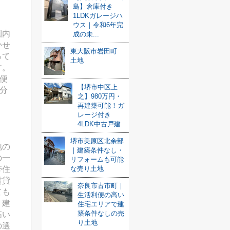
島】倉庫付き
1LDKガレージハ
ウス｜令和6年完
圏内
成の未...
かせ
東大阪市岩田町
って
土地
す。
便
【堺市中区上
分
之】980万円・
再建築可能！ガ
レージ付き
4LDK中古戸建
堺市美原区北余部
地の
｜建築条件なし・
の一
リフォームも可能
帯住
な売り土地
賃貸
奈良市古市町｜
ても
生活利便の高い
。建
住宅エリアで建
築条件なしの売
高い
り土地
の選