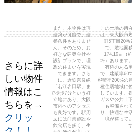
また、本物件は再
この土地の所
建築が可能で、建
は、東大阪市
築条件もありませ
町5丁目20番
ん。そのため、お
で、敷地面
好きな建築会社や
174.19㎡（約
設計プランで、理
坪）あります
さらに詳
想の住まいを実現
有権のある
できます。さら
で、建蔽率60
しい物件
に、近鉄奈良線
容積率200%の
「若江岩田駅」ま
種住居地域に
情報はこ
で徒歩7分という好
しています。
立地にあり、大阪
ガスや公共上
ちらを→
市内へのアクセス
も整備され
も良好です。駅周
り、快適な生
クリッ
辺には商業施設や
境が整って
飲食店も多く、生
ク！！
活利便性が高いエ