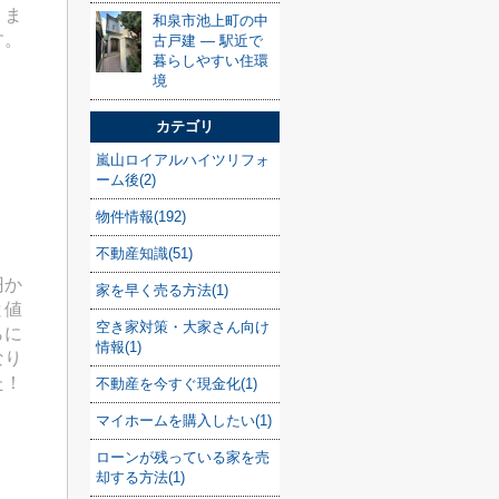
りま
和泉市池上町の中
す。
古戸建 — 駅近で
暮らしやすい住環
境
カテゴリ
嵐山ロイアルハイツリフォ
ーム後(2)
物件情報(192)
不動産知識(51)
円か
家を早く売る方法(1)
と値
空き家対策・大家さん向け
らに
情報(1)
なり
た！
不動産を今すぐ現金化(1)
マイホームを購入したい(1)
ローンが残っている家を売
却する方法(1)