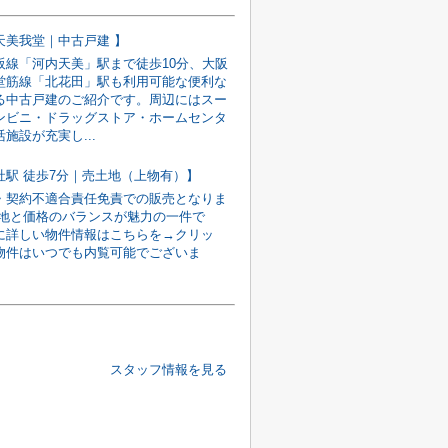
天美我堂｜中古戸建 】
阪線「河内天美」駅まで徒歩10分、大阪
堂筋線「北花田」駅も利用可能な便利な
る中古戸建のご紹介です。周辺にはスー
ンビニ・ドラッグストア・ホームセンタ
施設が充実し...
社駅 徒歩7分｜売土地（上物有）】
・契約不適合責任免責での販売となりま
立地と価格のバランスが魅力の一件で
に詳しい物件情報はこちらを→クリッ
物件はいつでも内覧可能でございま
スタッフ情報を見る