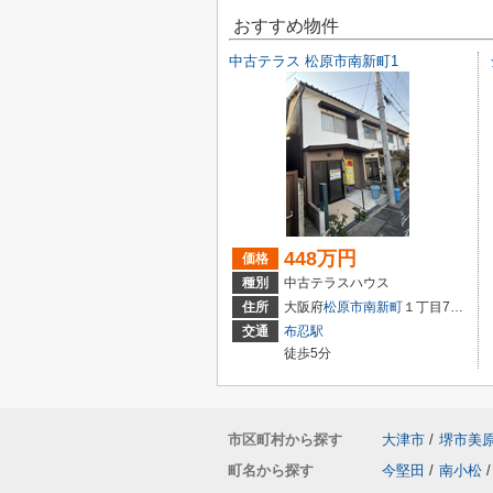
おすすめ物件
中古テラス 松原市南新町1
448万円
価格
種別
中古テラスハウス
住所
大阪府
松原市
南新町
１丁目7-22
交通
布忍駅
徒歩5分
市区町村から探す
大津市
/
堺市美
町名から探す
今堅田
/
南小松
/