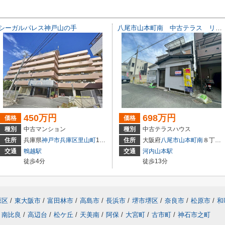
シーガルパレス神戸山の手
八尾市山本町南 中古テラス リフォームしました！
450万円
698万円
価格
価格
種別
中古マンション
種別
中古テラスハウス
住所
兵庫県
神戸市兵庫区
里山町
1-46
住所
大阪府
八尾市
山本町南
８丁目16-23
交通
鵯越駅
交通
河内山本駅
徒歩4分
徒歩13分
原区
/
東大阪市
/
富田林市
/
高島市
/
長浜市
/
堺市堺区
/
奈良市
/
松原市
/
和
南比良
/
高辺台
/
松ケ丘
/
天美南
/
阿保
/
大宮町
/
古市町
/
神石市之町