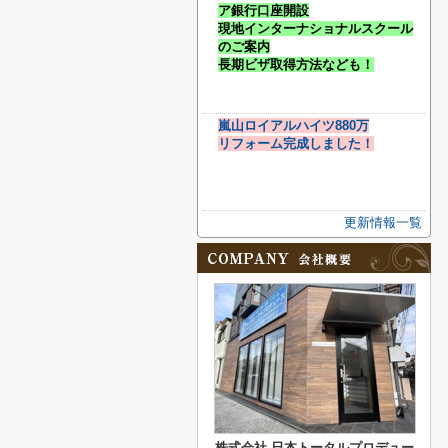
ア銀行口座開設
現地インターナショナルスクール
のご案内
長期ビザ取得方法なども！
嵐山ロイアルハイツ880万
リフォーム完成しました！
更新情報一覧
株式会社 日本トータルプロデュー