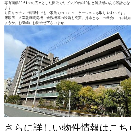
専有面積82.61㎡の広々とした間取でリビングが約19帖と解放感のある設計とな
ます。
対面キッチンで料理中でもご家族でのコミュニケーションも取りやすいです。
床暖房、浴室乾燥暖房機、食洗機等の設備も充実。是非ともこの機会にご内覧如
ょうか。お気軽にお問合せ下さいませ。
さらに詳しい物件情報はこち