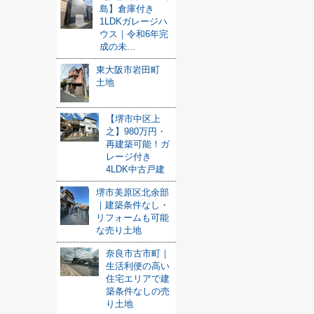
島】倉庫付き
1LDKガレージハ
ウス｜令和6年完
成の未...
東大阪市岩田町
土地
【堺市中区上
之】980万円・
再建築可能！ガ
レージ付き
4LDK中古戸建
堺市美原区北余部
｜建築条件なし・
リフォームも可能
な売り土地
奈良市古市町｜
生活利便の高い
住宅エリアで建
築条件なしの売
り土地