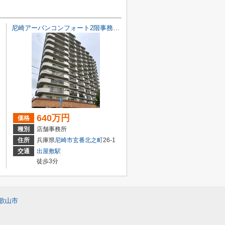
尼崎アーバンコンフォート2階事務所 オーナーチェンジ物件
640万円
価格
種別
店舗事務所
住所
兵庫県
尼崎市
玄番北之町
26-1
交通
出屋敷駅
徒歩3分
歌山市