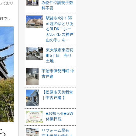
み物件◎誘拐手数
っており
料不要
駅徒歩4分！66
何でし
㎡超のゆとりあ
る3LDK「シー
ガルパレス神戸
山の手」を...
東大阪市東石切
町5丁目 売り
土地
宇治市伊勢田町 中
古戸建
【松原市天美我堂
｜中古戸建 】
■お知らせ■GW
休業日程
ら
リフォーム歴有
室内綺麗な物件！