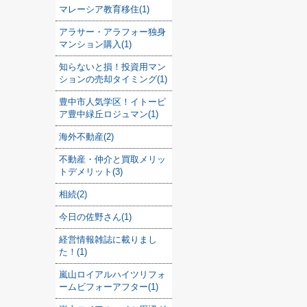
マレーシア教育移住(1)
アラサー・アラフォー独身
マンション購入(1)
知らないと損！投資用マン
ションの売却タイミング(1)
豊中市人気学区！イトーピ
ア豊中緑丘ロジュマン(1)
海外不動産(2)
不動産・仲介と買取メリッ
トデメリット(3)
相続(2)
今日の佐野さん(1)
経営情報雑誌に載りまし
た！(1)
嵐山ロイアルハイツリフォ
ームビフォーアフター(1)