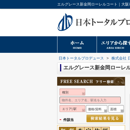
日本トータルプロデュース
>
株式会社 
エルグレース新金岡ローレ
種別
エリア| 駅
価格/賃料
面積
-
件該当