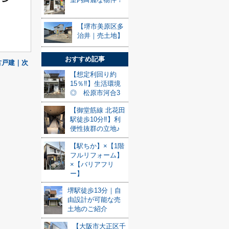
【堺市美原区多
治井｜売土地】
おすすめ記事
古戸建｜次
【想定利回り約
15％‼】生活環境
◎ 松原市河合3
【御堂筋線 北花田
駅徒歩10分‼】利
便性抜群の立地♪
【駅ちか】×【1階
フルリフォーム】
×【バリアフリ
ー】
堺駅徒歩13分｜自
由設計が可能な売
土地のご紹介
【大阪市大正区千