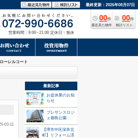
最終更新：2026年08月07日
00
00
件
件
最近見た物件
検討リスト
営業時間：9:00∼21:00 定休日：無休
ローレルコート
最新記事
お盆休業のお知
らせ
プレサンスロジ
ェ都島公園
25-03-11
【堺市中区深井北
町】リフォーム済