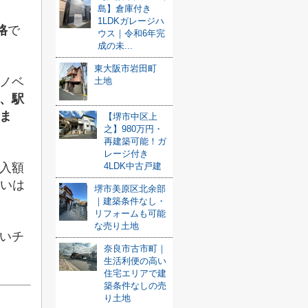
島】倉庫付き
1LDKガレージハ
格
で
ウス｜令和6年完
成の未...
東大阪市岩田町
ノベ
土地
、駅
ま
【堺市中区上
之】980万円・
再建築可能！ガ
レージ付き
入額
4LDK中古戸建
払いは
堺市美原区北余部
｜建築条件なし・
リフォームも可能
な売り土地
いチ
奈良市古市町｜
生活利便の高い
住宅エリアで建
築条件なしの売
り土地