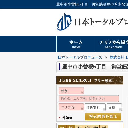
日本トータルプロデュース
>
株式会社 
豊中市小曽根5丁目 御堂筋
種別
エリア| 駅
価格/賃料
面積
-
件該当