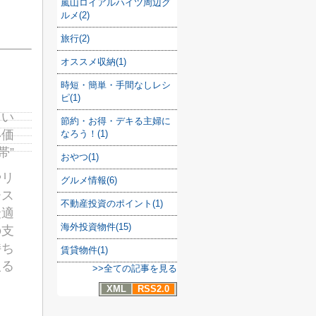
嵐山ロイアルハイツ周辺グ
ルメ(2)
旅行(2)
オススメ収納(1)
時短・簡単・手間なしレシ
ピ(1)
とい
節約・お得・デキる主婦に
い価
なろう！(1)
帯”
おやつ(1)
やリ
グルメ情報(6)
ース
不動産投資のポイント(1)
最適
海外投資物件(15)
の支
持ち
賃貸物件(1)
入る
>>全ての記事を見る
XML
RSS2.0