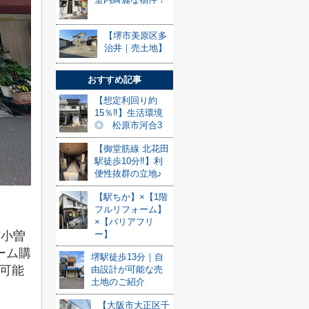
【堺市美原区多
治井｜売土地】
おすすめ記事
【想定利回り約
15％‼】生活環境
◎ 松原市河合3
【御堂筋線 北花田
駅徒歩10分‼】利
便性抜群の立地♪
【駅ちか】×【1階
フルリフォーム】
×【バリアフリ
市小曽
ー】
ーム購
堺駅徒歩13分｜自
可能
由設計が可能な売
土地のご紹介
【大阪市大正区千