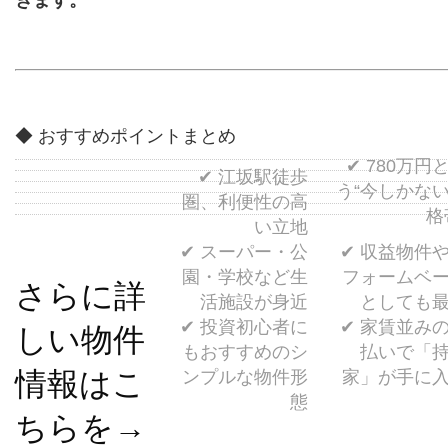
◆ おすすめポイントまとめ
✔ 780万円
✔ 江坂駅徒歩
う“今しかな
圏、利便性の高
格
い立地
✔ スーパー・公
✔ 収益物件
園・学校など生
フォームベ
さらに詳
活施設が身近
としても
✔ 投資初心者に
✔ 家賃並み
しい物件
もおすすめのシ
払いで「
情報はこ
ンプルな物件形
家」が手に
態
ちらを→