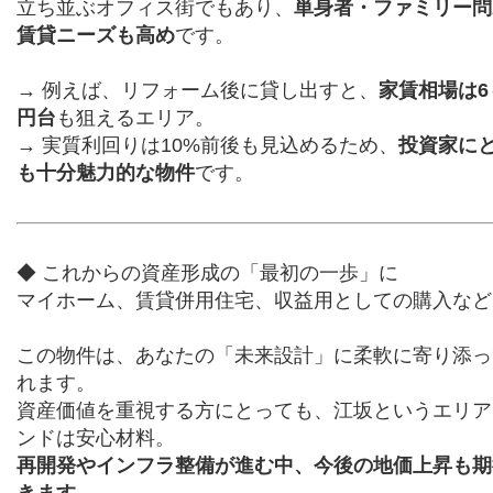
立ち並ぶオフィス街でもあり、
単身者・ファミリー問
賃貸ニーズも高め
です。
→ 例えば、リフォーム後に貸し出すと、
家賃相場は6
円台
も狙えるエリア。
→ 実質利回りは10%前後も見込めるため、
投資家に
も十分魅力的な物件
です。
◆ これからの資産形成の「最初の一歩」に
マイホーム、賃貸併用住宅、収益用としての購入など
この物件は、あなたの「未来設計」に柔軟に寄り添っ
れます。
資産価値を重視する方にとっても、江坂というエリア
ンドは安心材料。
再開発やインフラ整備が進む中、今後の地価上昇も期
きます。