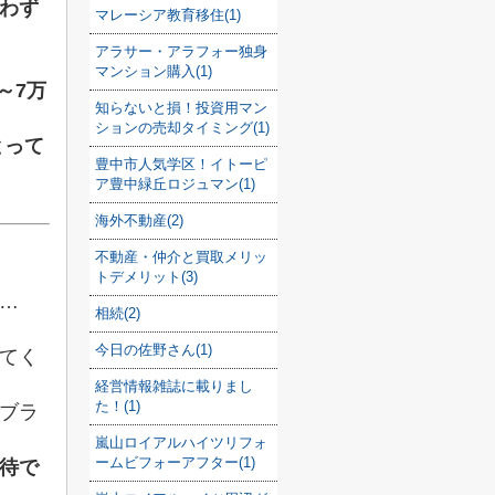
わず
マレーシア教育移住(1)
アラサー・アラフォー独身
マンション購入(1)
～7万
知らないと損！投資用マン
ションの売却タイミング(1)
とって
豊中市人気学区！イトーピ
ア豊中緑丘ロジュマン(1)
海外不動産(2)
不動産・仲介と買取メリッ
トデメリット(3)
…
相続(2)
今日の佐野さん(1)
てく
経営情報雑誌に載りまし
た！(1)
ブラ
嵐山ロイアルハイツリフォ
ームビフォーアフター(1)
待で