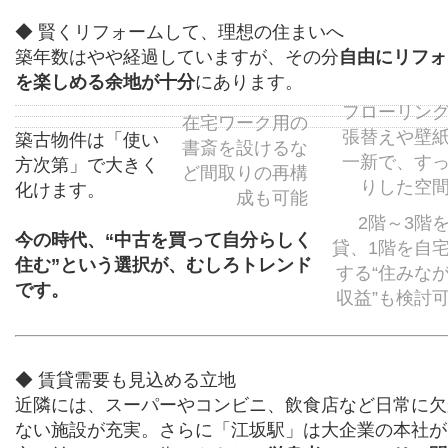
◆ 賢くリフォームして、理想の住まいへ
築年数はやや経過していますが、その分
自由にリフォ
を楽しめる余地が十分
にあります。
フローリン
在宅ワーク用の
張替えや壁
築古物件は「使い
書斎を設けるな
一新で、す
方次第」で大きく
ど間取りの再構
りした空
化けます。
成も可能
2階～3階
今の時代、“中古を買って自分らしく
貸、1階を自
住む”という選択が、むしろトレンド
する“住みな
です。
収益”も検討
◆ 賃貸需要も見込める立地
近隣には、スーパーやコンビニ、飲食店など日常に欠
ない施設が充実。さらに「江坂駅」は大企業の本社が