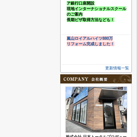
ア銀行口座開設
現地インターナショナルスクール
のご案内
長期ビザ取得方法なども！
嵐山ロイアルハイツ880万
リフォーム完成しました！
更新情報一覧
株式会社 日本トータルプロデュー