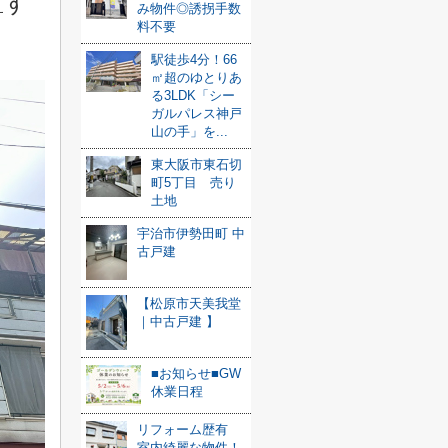
置す
み物件◎誘拐手数
料不要
駅徒歩4分！66
㎡超のゆとりあ
る3LDK「シー
ガルパレス神戸
山の手」を...
東大阪市東石切
町5丁目 売り
土地
宇治市伊勢田町 中
古戸建
【松原市天美我堂
｜中古戸建 】
■お知らせ■GW
休業日程
リフォーム歴有
室内綺麗な物件！