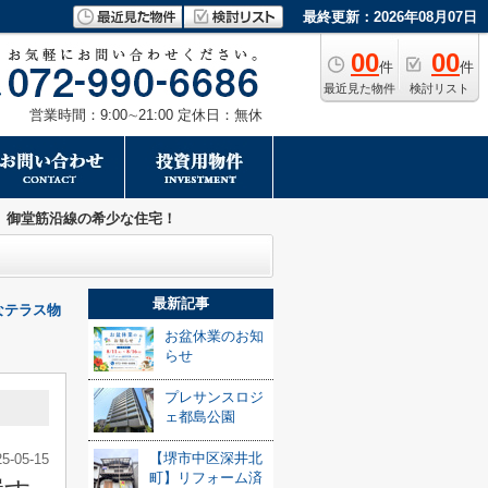
最終更新：2026年08月07日
00
00
件
件
最近見た物件
検討リスト
営業時間：9:00∼21:00 定休日：無休
 御堂筋沿線の希少な住宅！
最新記事
なテラス物
お盆休業のお知
らせ
プレサンスロジ
ェ都島公園
【堺市中区深井北
25-05-15
町】リフォーム済