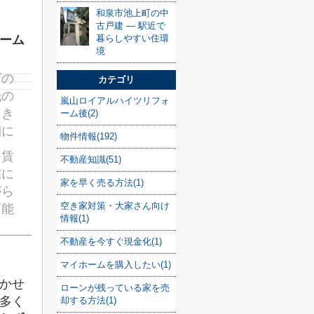
和泉市池上町の中
古戸建 — 駅近で
暮らしやすい住環
ーム
境
グの
カテゴリ
紙の
嵐山ロイアルハイツリフォ
っき
ーム後(2)
間に
物件情報(192)
を賃
不動産知識(51)
宅に
家を早く売る方法(1)
がら
空き家対策・大家さん向け
可能
情報(1)
不動産を今すぐ現金化(1)
マイホームを購入したい(1)
かせ
ローンが残っている家を売
多く
却する方法(1)