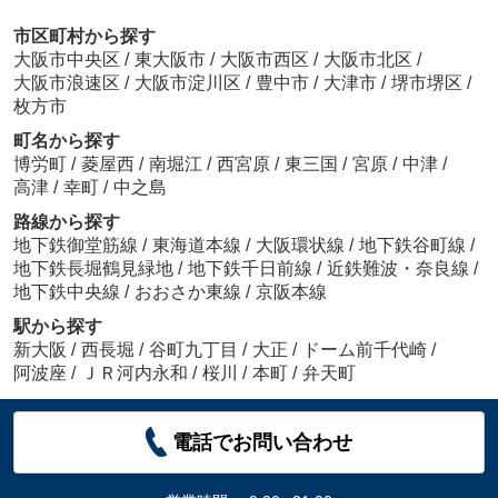
市区町村から探す
大阪市中央区
/
東大阪市
/
大阪市西区
/
大阪市北区
/
大阪市浪速区
/
大阪市淀川区
/
豊中市
/
大津市
/
堺市堺区
/
枚方市
町名から探す
博労町
/
菱屋西
/
南堀江
/
西宮原
/
東三国
/
宮原
/
中津
/
高津
/
幸町
/
中之島
路線から探す
地下鉄御堂筋線
/
東海道本線
/
大阪環状線
/
地下鉄谷町線
/
地下鉄長堀鶴見緑地
/
地下鉄千日前線
/
近鉄難波・奈良線
/
地下鉄中央線
/
おおさか東線
/
京阪本線
駅から探す
新大阪
/
西長堀
/
谷町九丁目
/
大正
/
ドーム前千代崎
/
阿波座
/
ＪＲ河内永和
/
桜川
/
本町
/
弁天町
電話でお問い合わせ