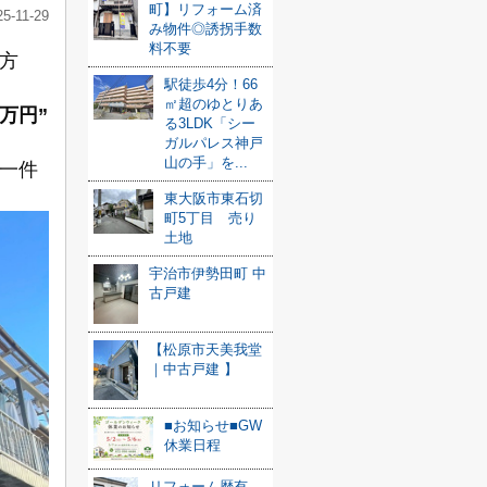
町】リフォーム済
25-11-29
み物件◎誘拐手数
料不要
方
駅徒歩4分！66
㎡超のゆとりあ
万円”
る3LDK「シー
ガルパレス神戸
山の手」を...
一件
東大阪市東石切
町5丁目 売り
土地
宇治市伊勢田町 中
古戸建
【松原市天美我堂
｜中古戸建 】
■お知らせ■GW
休業日程
リフォーム歴有