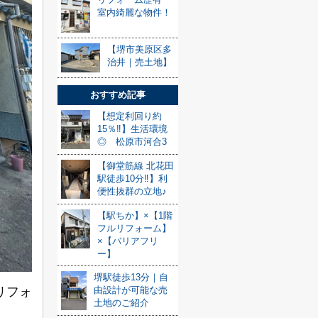
室内綺麗な物件！
【堺市美原区多
治井｜売土地】
おすすめ記事
【想定利回り約
15％‼】生活環境
◎ 松原市河合3
【御堂筋線 北花田
駅徒歩10分‼】利
便性抜群の立地♪
【駅ちか】×【1階
フルリフォーム】
×【バリアフリ
ー】
堺駅徒歩13分｜自
由設計が可能な売
リフォ
土地のご紹介