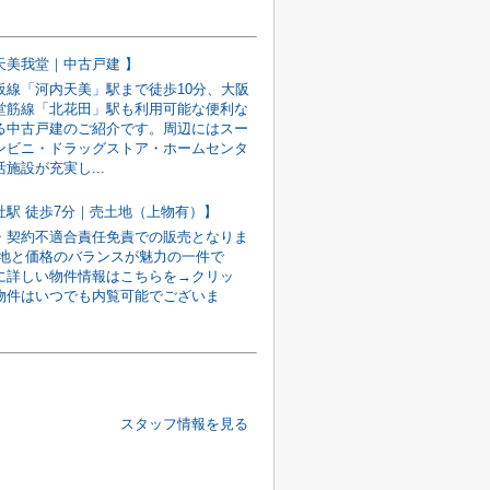
天美我堂｜中古戸建 】
阪線「河内天美」駅まで徒歩10分、大阪
堂筋線「北花田」駅も利用可能な便利な
る中古戸建のご紹介です。周辺にはスー
ンビニ・ドラッグストア・ホームセンタ
施設が充実し...
社駅 徒歩7分｜売土地（上物有）】
・契約不適合責任免責での販売となりま
立地と価格のバランスが魅力の一件で
に詳しい物件情報はこちらを→クリッ
物件はいつでも内覧可能でございま
スタッフ情報を見る