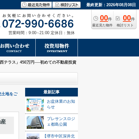
最終更新：2026年08月08日
00
00
件
件
最近見た物件
検討リスト
営業時間：9:00∼21:00 定休日：無休
西テラス」450万円──初めての不動産投資
最新記事
売土地をご
お盆休業のお知
らせ
プレサンスロジ
動産
ェ都島公園
【堺市中区深井北