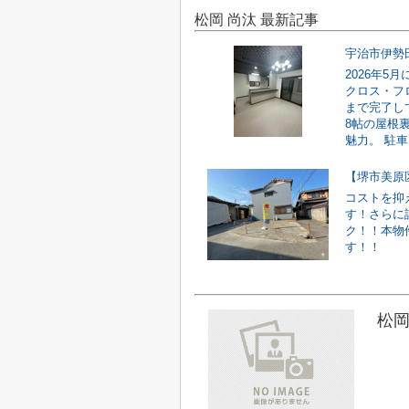
松岡 尚汰 最新記事
宇治市伊勢
2026年
クロス・フ
まで完了し
8帖の屋根
魅力。 駐車ス
【堺市美原
コストを抑
す！さらに
ク！！本物
す！！
松岡