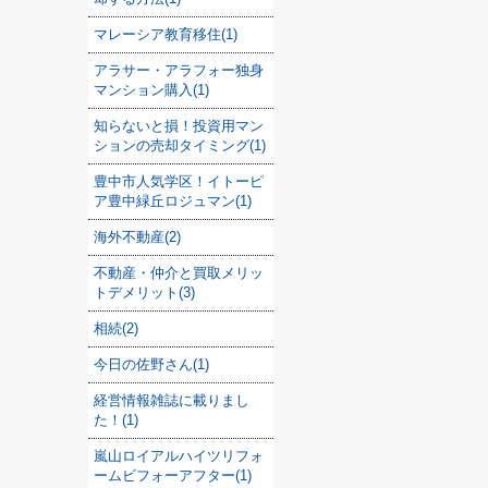
マレーシア教育移住(1)
アラサー・アラフォー独身
マンション購入(1)
知らないと損！投資用マン
ションの売却タイミング(1)
豊中市人気学区！イトーピ
ア豊中緑丘ロジュマン(1)
海外不動産(2)
不動産・仲介と買取メリッ
トデメリット(3)
相続(2)
今日の佐野さん(1)
経営情報雑誌に載りまし
た！(1)
嵐山ロイアルハイツリフォ
ームビフォーアフター(1)