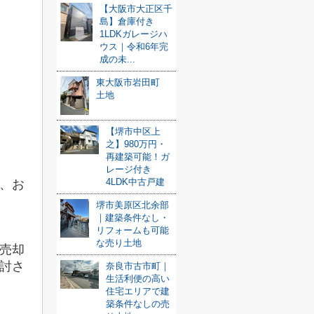
【大阪市大正区千
島】倉庫付き
1LDKガレージハ
ウス｜令和6年完
成の未...
東大阪市岩田町
土地
【堺市中区上
之】980万円・
再建築可能！ガ
レージ付き
4LDK中古戸建
、お
堺市美原区北余部
｜建築条件なし・
リフォームも可能
な売り土地
売却
討さ
奈良市古市町｜
生活利便の高い
住宅エリアで建
築条件なしの売