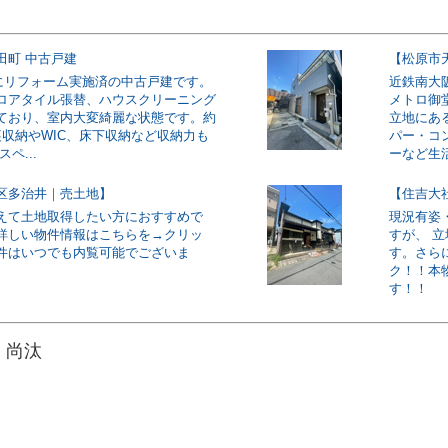
田町 中古戸建
【松原市
5月にリフォーム実施済の中古戸建です。
近鉄南大
ロアタイル張替、ハウスクリーニング
メトロ御
ており、室内大変綺麗な状態です。約
立地にあ
裏収納やWIC、床下収納など収納力も
パー・コ
ペ...
ーなど生活
区多治井｜売土地】
【住吉大
えて土地取得したい方におすすめで
現況有姿
詳しい物件情報はこちらを→クリッ
すが、 
件はいつでも内覧可能でございま
す。さら
ク！！本
す！！
 尚汰