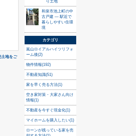
り土地
和泉市池上町の中
古戸建 — 駅近で
暮らしやすい住環
境
カテゴリ
嵐山ロイアルハイツリフォ
ーム後(2)
売土地をご
物件情報(192)
不動産知識(51)
家を早く売る方法(1)
空き家対策・大家さん向け
情報(1)
不動産を今すぐ現金化(1)
マイホームを購入したい(1)
ローンが残っている家を売
却する方法(1)