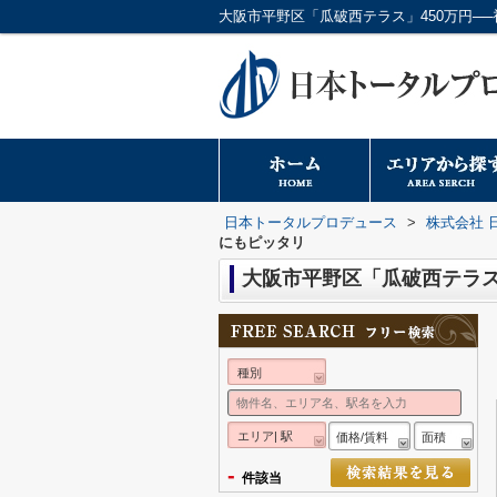
日本トータルプロデュース
>
株式会社 
にもピッタリ
大阪市平野区「瓜破西テラス
種別
エリア| 駅
価格/賃料
面積
-
件該当