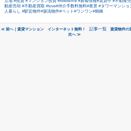
立地
#投資
#マンション投資
#followｍe
#新着情報
#賃貸中
#不動産
動産売却
#不動産買取
#love
#仲介手数料無料
#夜景
#タワーマンショ
人暮らし
#駅近物件
#築浅物件
#ペット
#ワンワン
#鶴橋
記事一覧
≪ 前へ｜賃貸マンション インターネット無料！
賃貸物件の選
次へ ≫