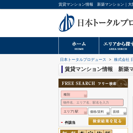
日本トータルプロデュース
>
株式会社 
賃貸マンション情報 新築
種別
エリア| 駅
価格/賃料
面積
-
件該当