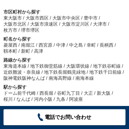
市区町村から探す
東大阪市
/
大阪市西区
/
大阪市中央区
/
豊中市
/
大阪市北区
/
大阪市浪速区
/
大阪市淀川区
/
大津市
/
枚方市
/
堺市堺区
町名から探す
菱屋西
/
南堀江
/
西宮原
/
中津
/
中之島
/
幸町
/
長柄西
/
靱本町
/
新町
/
高津
路線から探す
東海道本線
/
地下鉄御堂筋線
/
大阪環状線
/
地下鉄谷町線
/
近鉄難波・奈良線
/
地下鉄長堀鶴見緑地
/
地下鉄千日前線
/
阪神電鉄阪神なんば
/
南海高野線
/
南海本線
駅から探す
ドーム前千代崎
/
西長堀
/
谷町九丁目
/
大正
/
新大阪
/
桜川
/
なんば
/
河内小阪
/
九条
/
阿波座
電話でお問い合わせ