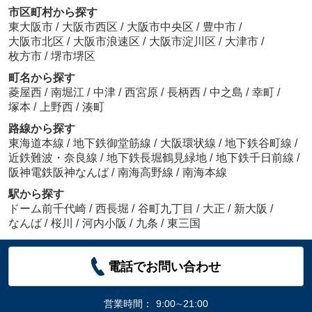
市区町村から探す
東大阪市
/
大阪市西区
/
大阪市中央区
/
豊中市
/
大阪市北区
/
大阪市浪速区
/
大阪市淀川区
/
大津市
/
枚方市
/
堺市堺区
町名から探す
菱屋西
/
南堀江
/
中津
/
西宮原
/
長柄西
/
中之島
/
幸町
/
塚本
/
上野西
/
湊町
路線から探す
東海道本線
/
地下鉄御堂筋線
/
大阪環状線
/
地下鉄谷町線
/
近鉄難波・奈良線
/
地下鉄長堀鶴見緑地
/
地下鉄千日前線
/
阪神電鉄阪神なんば
/
南海高野線
/
南海本線
駅から探す
ドーム前千代崎
/
西長堀
/
谷町九丁目
/
大正
/
新大阪
/
なんば
/
桜川
/
河内小阪
/
九条
/
東三国
電話でお問い合わせ
営業時間：
9:00∼21:00