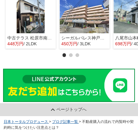
中古テラス 松原市南新町1
シーガルパレス神戸山の手
448万円
/ 2LDK
450万円
/ 3LDK
698万円
/ 4
ページトップへ
日本トータルプロデュース
>
ブログ記事一覧
>
不動産購入の流れで内覧時や契
約時に気をつけたい注意点とは？