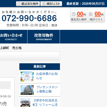
最終更新：2026年08月07日
00
00
件
件
最近見た物件
検討リスト
営業時間：9:00∼21:00 定休日：無休
上緑町 売土地
最新記事
お盆休業のお知
らせ
プレサンスロジ
ェ都島公園
24-04-14
【堺市中区深井北
の売
町】リフォーム済