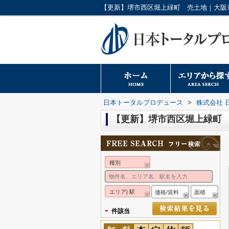
日本トータルプロデュース
>
株式会社 
【更新】堺市西区堀上緑町
種別
エリア| 駅
価格/賃料
面積
-
件該当