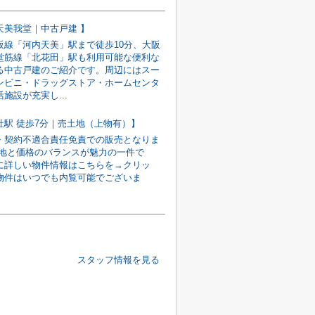
天美我堂｜中古戸建 】
阪線「河内天美」駅まで徒歩10分、大阪
堂筋線「北花田」駅も利用可能な便利な
る中古戸建のご紹介です。周辺にはスー
ンビニ・ドラッグストア・ホームセンタ
施設が充実し...
社駅 徒歩7分｜売土地（上物有）】
・契約不適合責任免責での販売となりま
立地と価格のバランスが魅力の一件で
に詳しい物件情報はこちらを→クリッ
物件はいつでも内覧可能でございま
スタッフ情報を見る