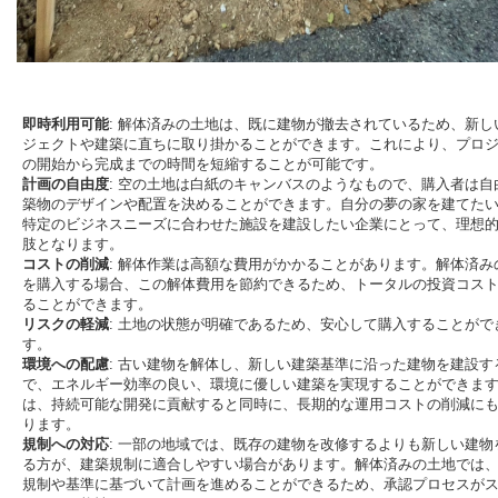
即時利用可能
: 解体済みの土地は、既に建物が撤去されているため、新し
ジェクトや建築に直ちに取り掛かることができます。これにより、プロ
の開始から完成までの時間を短縮することが可能です。
計画の自由度
: 空の土地は白紙のキャンバスのようなもので、購入者は自
築物のデザインや配置を決めることができます。自分の夢の家を建てた
特定のビジネスニーズに合わせた施設を建設したい企業にとって、理想
肢となります。
コストの削減
: 解体作業は高額な費用がかかることがあります。解体済み
を購入する場合、この解体費用を節約できるため、トータルの投資コス
ることができます。
リスクの軽減
: 土地の状態が明確であるため、安心して購入することがで
す。
環境への配慮
: 古い建物を解体し、新しい建築基準に沿った建物を建設す
で、エネルギー効率の良い、環境に優しい建築を実現することができま
は、持続可能な開発に貢献すると同時に、長期的な運用コストの削減に
ります。
規制への対応
: 一部の地域では、既存の建物を改修するよりも新しい建物
る方が、建築規制に適合しやすい場合があります。解体済みの土地では
規制や基準に基づいて計画を進めることができるため、承認プロセスが