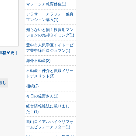
マレーシア教育移住(1)
アラサー・アラフォー独身
マンション購入(1)
知らないと損！投資用マン
ションの売却タイミング(1)
豊中市人気学区！イトーピ
ア豊中緑丘ロジュマン(1)
価格変更｜
海外不動産(2)
不動産・仲介と買取メリッ
トデメリット(3)
渡し
相続(2)
今日の佐野さん(1)
経営情報雑誌に載りまし
た！(1)
嵐山ロイアルハイツリフォ
ームビフォーアフター(1)