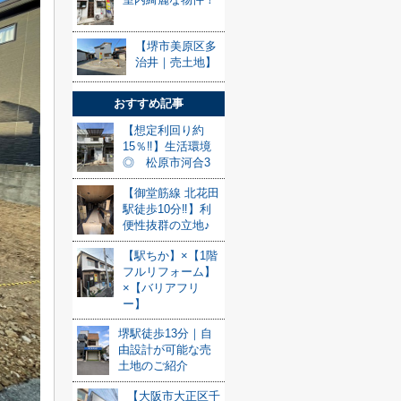
【堺市美原区多
治井｜売土地】
おすすめ記事
【想定利回り約
15％‼】生活環境
◎ 松原市河合3
【御堂筋線 北花田
駅徒歩10分‼】利
便性抜群の立地♪
【駅ちか】×【1階
フルリフォーム】
×【バリアフリ
ー】
堺駅徒歩13分｜自
由設計が可能な売
土地のご紹介
【大阪市大正区千