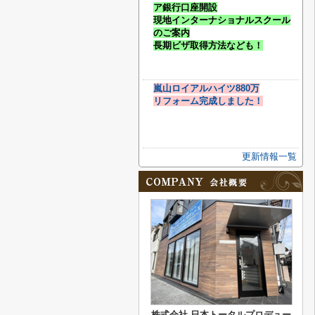
ア銀行口座開設
現地インターナショナルスクール
のご案内
長期ビザ取得方法なども！
嵐山ロイアルハイツ880万
リフォーム完成しました！
更新情報一覧
株式会社 日本トータルプロデュー