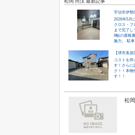
松岡 尚汰 最新記事
宇治市伊勢
2026年
クロス・フ
まで完了し
8帖の屋根
魅力。 駐車ス
【堺市美原
コストを抑
す！さらに
ク！！本物
す！！
松岡