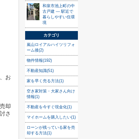
和泉市池上町の中
古戸建 — 駅近で
暮らしやすい住環
境
カテゴリ
嵐山ロイアルハイツリフォ
ーム後(2)
物件情報(192)
不動産知識(51)
、お
家を早く売る方法(1)
空き家対策・大家さん向け
情報(1)
売却
不動産を今すぐ現金化(1)
討さ
マイホームを購入したい(1)
ローンが残っている家を売
却する方法(1)