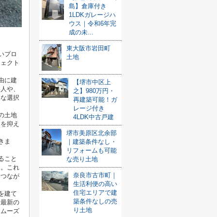
島】倉庫付き
1LDKガレージハ
ウス｜令和6年完
成の未...
東大阪市岩田町
いプロ
土地
ジェクト
由に建
【堺市中区上
い人や、
之】980万円・
的な選択
再建築可能！ガ
レージ付き
の土地
4LDK中古戸建
トを抑え
堺市美原区北余部
きま
｜建築条件なし・
リフォームも可能
ること
な売り土地
す。これ
奈良市古市町｜
もつなが
生活利便の高い
住宅エリアで建
を建て
築条件なしの売
、最新の
り土地
スムーズ