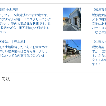
田町 中古戸建
【松原市
5月にリフォーム実施済の中古戸建です。
近鉄南大
ロアタイル張替、ハウスクリーニング
メトロ御
ており、室内大変綺麗な状態です。約
立地にあ
裏収納やWIC、床下収納など収納力も
パー・コ
ペ...
ーなど生活
区多治井｜売土地】
【住吉大
えて土地取得したい方におすすめで
現況有姿
詳しい物件情報はこちらを→クリッ
すが、 
件はいつでも内覧可能でございま
す。さら
ク！！本
す！！
 尚汰