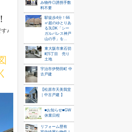
み物件◎誘拐手数
料不要
！
駅徒歩4分！66
㎡超のゆとりあ
る3LDK「シー
です♪
ガルパレス神戸
山の手」を...
東大阪市東石切
町5丁目 売り
図
土地
宇治市伊勢田町 中
く
古戸建
【松原市天美我堂
｜中古戸建 】
■お知らせ■GW
休業日程
リフォーム歴有
室内綺麗な物件！