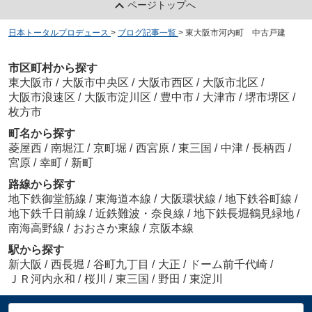
ページトップへ
日本トータルプロデュース
>
ブログ記事一覧
>
東大阪市河内町 中古戸建
市区町村から探す
東大阪市
/
大阪市中央区
/
大阪市西区
/
大阪市北区
/
大阪市浪速区
/
大阪市淀川区
/
豊中市
/
大津市
/
堺市堺区
/
枚方市
町名から探す
菱屋西
/
南堀江
/
京町堀
/
西宮原
/
東三国
/
中津
/
長柄西
/
宮原
/
幸町
/
新町
路線から探す
地下鉄御堂筋線
/
東海道本線
/
大阪環状線
/
地下鉄谷町線
/
地下鉄千日前線
/
近鉄難波・奈良線
/
地下鉄長堀鶴見緑地
/
南海高野線
/
おおさか東線
/
京阪本線
駅から探す
新大阪
/
西長堀
/
谷町九丁目
/
大正
/
ドーム前千代崎
/
ＪＲ河内永和
/
桜川
/
東三国
/
野田
/
東淀川