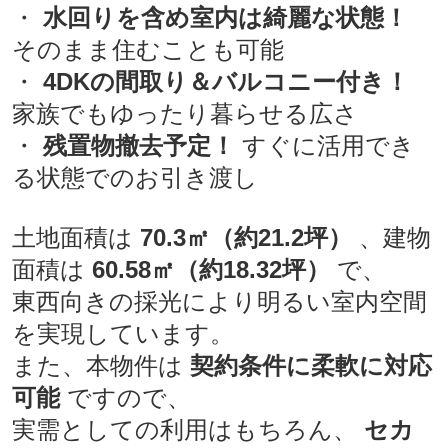
・
水回りを含め室内は綺麗な状態！
そのまま住むことも可能
・
4DKの間取り＆バルコニー付き！
家族でもゆったり暮らせる広さ
・
残置物撤去予定！
すぐに活用でき
る状態でのお引き渡し
土地面積は
70.3㎡（約21.2坪）
、建物
面積は
60.58㎡（約18.32坪）
で、
東西向きの採光により明るい室内空間
を実現しています。
また、本物件は
契約条件に柔軟に対応
可能
ですので、
実需としての利用はもちろん、
セカ